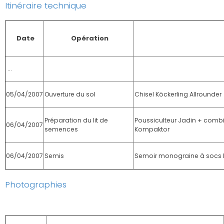
Itinéraire technique
Date
Opération
...
05/04/2007
Ouverture du sol
Chisel Köckerling Allrounder
Préparation du lit de
Poussiculteur Jadin + comb
06/04/2007
semences
Kompaktor
06/04/2007
Semis
Semoir monograine à soc
Photographies