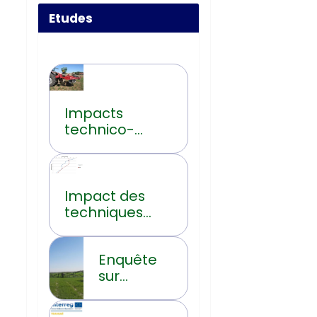
Etudes
Impacts
technico-
économiques
du non-labour
en Wallonie
Impact des
techniques
culturales sur
l’évolution de
Enquête
la teneur en
sur
carbone
l’utilisation
organique du
réelle des
sol en Hainaut