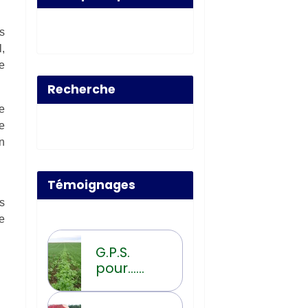
s
,
e
Recherche
e
e
n
Témoignages
s
e
G.P.S.
pour...
Guidage
Post-