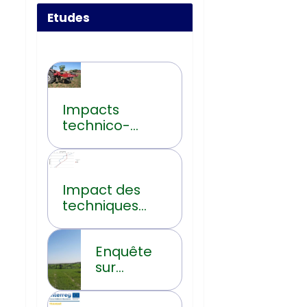
Etudes
Impacts
technico-
économiques
du non-labour
en Wallonie
Impact des
techniques
culturales sur
l’évolution de
Enquête
la teneur en
sur
carbone
l’utilisation
organique du
réelle des
sol en Hainaut