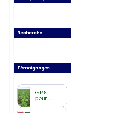
Recherche
Témoignages
G.P.S.
pour...
Guidage
Post-