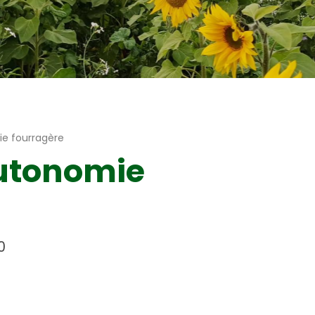
Couverts végétaux tournesols
ie fourragère
autonomie
0