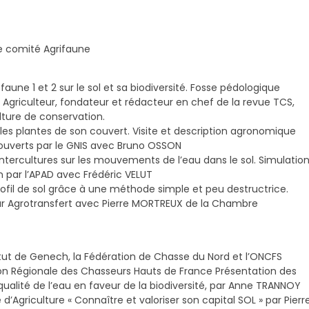
le comité Agrifaune
ofaune 1 et 2 sur le sol et sa biodiversité. Fosse pédologique
griculteur, fondateur et rédacteur en chef de la revue TCS,
lture de conservation.
ir les plantes de son couvert. Visite et description agronomique
couverts par le GNIS avec Bruno OSSON
’intercultures sur les mouvements de l’eau dans le sol. Simulatio
ion par l’APAD avec Frédéric VELUT
 profil de sol grâce à une méthode simple et peu destructrice.
ar Agrotransfert avec Pierre MORTREUX de la Chambre
nstitut de Genech, la Fédération de Chasse du Nord et l’ONCFS
ration Régionale des Chasseurs Hauts de France Présentation des
qualité de l’eau en faveur de la biodiversité, par Anne TRANNOY
e d’Agriculture « Connaître et valoriser son capital SOL » par Pierr