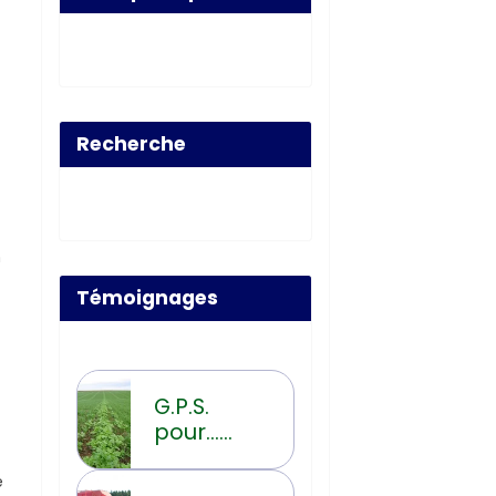
Recherche
n
Témoignages
G.P.S.
pour...
Guidage
Post-
e