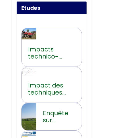
Etudes
Impacts
technico-
économiques
du non-labour
en Wallonie
Impact des
techniques
culturales sur
l’évolution de
Enquête
la teneur en
sur
carbone
l’utilisation
organique du
réelle des
sol en Hainaut