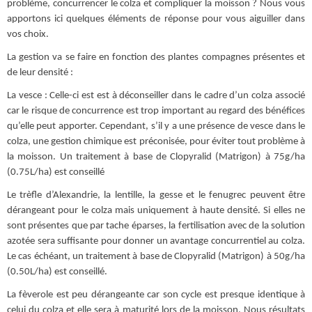
problème, concurrencer le colza et compliquer la moisson ? Nous vous
apportons ici quelques éléments de réponse pour vous aiguiller dans
vos choix.
La gestion va se faire en fonction des plantes compagnes présentes et
de leur densité :
La vesce : Celle-ci est est à déconseiller dans le cadre d’un colza associé
car le risque de concurrence est trop important au regard des bénéfices
qu’elle peut apporter. Cependant, s’il y a une présence de vesce dans le
colza, une gestion chimique est préconisée, pour éviter tout problème à
la moisson. Un traitement à base de Clopyralid (Matrigon) à 75g/ha
(0.75L/ha) est conseillé
Le trèfle d’Alexandrie, la lentille, la gesse et le fenugrec peuvent être
dérangeant pour le colza mais uniquement à haute densité. Si elles ne
sont présentes que par tache éparses, la fertilisation avec de la solution
azotée sera suffisante pour donner un avantage concurrentiel au colza.
Le cas échéant, un traitement à base de Clopyralid (Matrigon) à 50g/ha
(0.50L/ha) est conseillé.
La fèverole est peu dérangeante car son cycle est presque identique à
celui du colza et elle sera à maturité lors de la moisson. Nous résultats