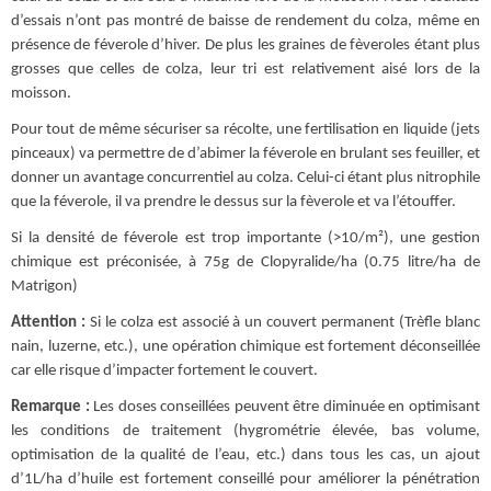
d’essais n’ont pas montré de baisse de rendement du colza, même en
présence de féverole d’hiver. De plus les graines de fèveroles étant plus
grosses que celles de colza, leur tri est relativement aisé lors de la
moisson.
Pour tout de même sécuriser sa récolte, une fertilisation en liquide (jets
pinceaux) va permettre de d’abimer la féverole en brulant ses feuiller, et
donner un avantage concurrentiel au colza. Celui-ci étant plus nitrophile
que la féverole, il va prendre le dessus sur la fèverole et va l’étouffer.
Si la densité de féverole est trop importante (>10/m²), une gestion
chimique est préconisée, à 75g de Clopyralide/ha (0.75 litre/ha de
Matrigon)
Attention :
Si le colza est associé à un couvert permanent (Trèfle blanc
nain, luzerne, etc.), une opération chimique est fortement déconseillée
car elle risque d’impacter fortement le couvert.
Remarque :
Les doses conseillées peuvent être diminuée en optimisant
les conditions de traitement (hygrométrie élevée, bas volume,
optimisation de la qualité de l’eau, etc.) dans tous les cas, un ajout
d’1L/ha d’huile est fortement conseillé pour améliorer la pénétration