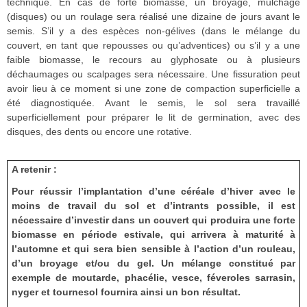
technique. En cas de forte biomasse, un broyage, mulchage
(disques) ou un roulage sera réalisé une dizaine de jours avant le
semis. S’il y a des espèces non-gélives (dans le mélange du
couvert, en tant que repousses ou qu’adventices) ou s’il y a une
faible biomasse, le recours au glyphosate ou à plusieurs
déchaumages ou scalpages sera nécessaire. Une fissuration peut
avoir lieu à ce moment si une zone de compaction superficielle a
été diagnostiquée. Avant le semis, le sol sera travaillé
superficiellement pour préparer le lit de germination, avec des
disques, des dents ou encore une rotative.
A retenir :
Pour réussir l’implantation d’une céréale d’hiver avec le
moins de travail du sol et d’intrants possible, il est
nécessaire d’investir dans un couvert qui produira une forte
biomasse en période estivale, qui arrivera à maturité à
l’automne et qui sera bien sensible à l’action d’un rouleau,
d’un broyage et/ou du gel. Un mélange constitué par
exemple de moutarde, phacélie, vesce, féveroles sarrasin,
nyger et tournesol fournira ainsi un bon résultat.